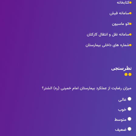
خانه
نه فیش
ماسیون
نه نقل و انتقال کارکنان
ه های داخلی بیمارستان
سنجی
 رضایت از عملکرد بیمارستان امام خمینی (ره) الشتر؟
لی
ب
وسط
یف