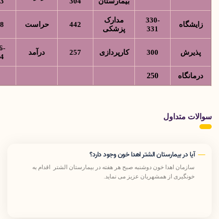
بیمارستان
304
313
330-
مدارک
یشگاه
442
حراست
308
331
پزشکی
256-
ذیرش
300
کارپردازی
257
درآمد
254
250
مانگاه
ات متداول
آیا در بیمارستان الشتر اهدا خون وجود دارد؟
سازمان اهدا خون دوشنبه صبح هر هفته در بیمارستان الشتر اقدام به
خونگیری از همشهریان عزیز می نماید.