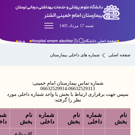
دانشگاه علوم پزشکی و خدمات بهداشتی درمانی لرستان
بیمارستان امام خمینی الشتر
شنبه 17 مرداد 1405
صفحه اصلی دانشگاه
Hospital emem aleshtar
ورود
 اصلی
شماره های داخلی بیمارستان
شماره تماس بیمارستان امام خمینی:
06632529914-06632529313
 جهت برقراری ارتباط با بخش یا واحد شماره داخلی مورد
نظر را گرفته:
م
شماره
نام
شماره
نام
شماره
ش
داخلی
بخش
داخلی
بخش
داخلی
کارپردازی