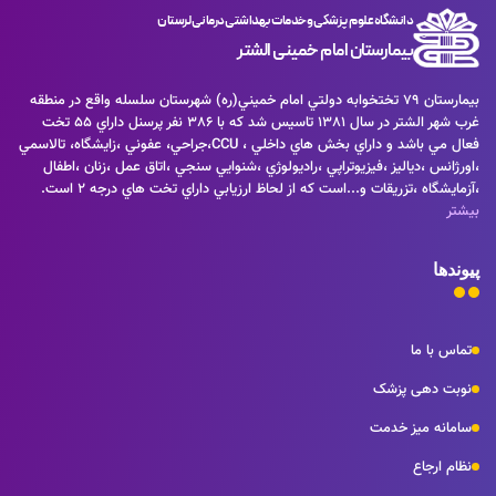
دانشگاه علوم پزشکی و خدمات بهداشتی درمانی لرستان
بیمارستان امام خمینی الشتر
بيمارستان 79 تختخوابه دولتي امام خميني(ره) شهرستان سلسله واقع در منطقه
غرب شهر الشتر در سال 1381 تاسيس شد كه با 386 نفر پرسنل داراي 55 تخت
فعال مي باشد و داراي بخش هاي داخلي ، CCU،جراحي، عفوني ،زايشگاه، تالاسمي
نس ،دياليز ،فيزيوتراپي ،راديولوژي ،شنوايي سنجي ،اتاق عمل ،زنان ،اطفال
شگاه ،تزريقات و...است كه از لحاظ ارزيابي داراي تخت هاي درجه 2 است.
ها
 با ما
ت دهی پزشک
نه میز خدمت
 ارجاع