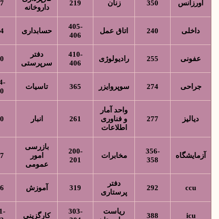
رزانس
350
زنان
219
427
داروخانه
405-
اخلی
240
اتاق عمل
حسابداری
314
406
410-
دفتر
فونی
255
رادیولوژی
310
406
سرپرستی
444-
راحی
274
سوپروایزر
365
تاسیات
430
واحد آمار
یالیز
277
و فناوری
261
انبار
420
اطلاعات
بازرسی
200-
356-
ایشگاه
مخابرات
امور
317
201
358
عمومی
دفتر
ccu
292
319
آموزش
306
پرستاری
ریاست
303-
311-
icu
388
کارگزینی