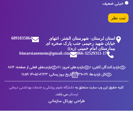
لی ضعیف
 نظر
6891835864
استان لرستان- شهرستان الشتر- انتهای
خیابان شهید رحیمی جنب پارک صخره ای
بیمارستان امام خمینی (ره))
bimarstanemem@gmail.cim
066-32529311-17
بازدیدکنندگان آنلاین: 1
بازدیدهای امروز: 81
بازدیدهای فعلی از صفحه: 884
کل بازدیدها: 49079
تاریخ بروز رسانی: 1405/02/23 11:59
یه حقوق این وب سایت متعلق به
دانشگاه علوم پزشکی و خدمات بهداشتی درمانی
لرستان
می باشد.
طراحی پورتال سازمانی